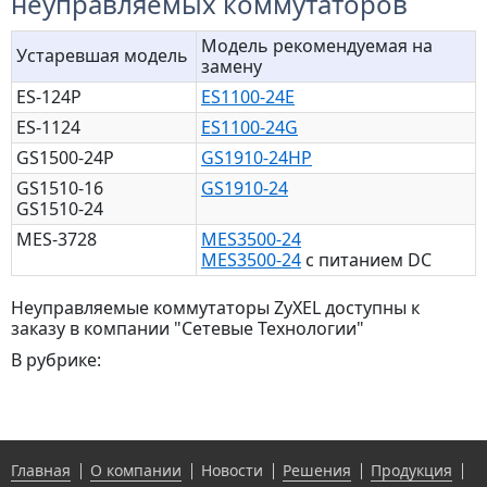
неуправляемых коммутаторов
Модель рекомендуемая на
Устаревшая модель
замену
ES-124P
ES1100-24E
ES-1124
ES1100-24G
GS1500-24P
GS1910-24HP
GS1510-16
GS1910-24
GS1510-24
MES-3728
MES3500-24
MES3500-24
c питанием DC
Неуправляемые коммутаторы ZyXEL доступны к
заказу в компании "Сетевые Технологии"
В рубрике:
Главная
О компании
Новости
Решения
Продукция