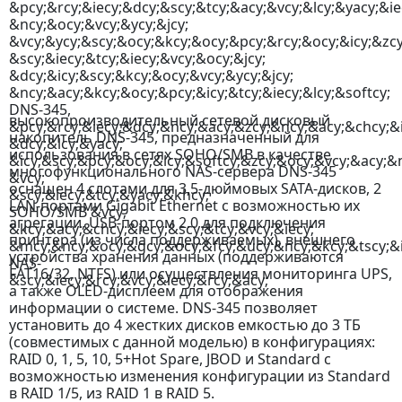
высокопроизводительный сетевой дисковый
накопитель DNS-345, предназначенный для
использования в сетях SOHO/SMB в качестве
многофункционального NAS-сервера DNS-345
оснащен 4 слотами для 3,5-дюймовых SATA-дисков, 2
LAN-портами Gigabit Ethernet с возможностью их
агрегации, USB-портом 2.0 для подключения
принтера (из числа поддерживаемых), внешнего
устройства хранения данных (поддерживаются
FAT16/32, NTFS) или осуществления мониторинга UPS,
а также OLED-дисплеем для отображения
информации о системе. DNS-345 позволяет
установить до 4 жестких дисков емкостью до 3 ТБ
(совместимых с данной моделью) в конфигурациях:
RAID 0, 1, 5, 10, 5+Hot Spare, JBOD и Standard с
возможностью изменения конфигурации из Standard
в RAID 1/5, из RAID 1 в RAID 5.