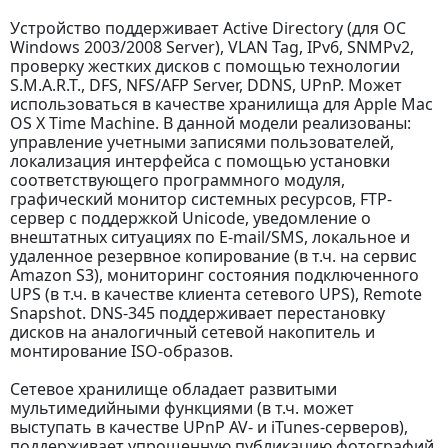
Устройство поддерживает Active Directory (для ОС
Windows 2003/2008 Server), VLAN Tag, IPv6, SNMPv2,
проверку жестких дисков с помощью технологии
S.M.A.R.T., DFS, NFS/AFP Server, DDNS, UPnP. Может
использоваться в качестве хранилища для Apple Mac
OS X Time Machine. В данной модели реализованы:
управление учетными записями пользователей,
локализация интерфейса с помощью установки
соответствующего программного модуля,
графический монитор системных ресурсов, FTP-
сервер с поддержкой Unicode, уведомление о
внештатных ситуациях по E-mail/SMS, локальное и
удаленное резервное копирование (в т.ч. на сервис
Amazon S3), мониторинг состояния подключенного
UPS (в т.ч. в качестве клиента сетевого UPS), Remote
Snapshot. DNS-345 поддерживает перестановку
дисков на аналогичный сетевой накопитель и
монтирование ISO-образов.
Сетевое хранилище обладает развитыми
мультимедийными функциями (в т.ч. может
выступать в качестве UPnP AV- и iTunes-серверов),
поддерживает упрощенную публикацию фотографий