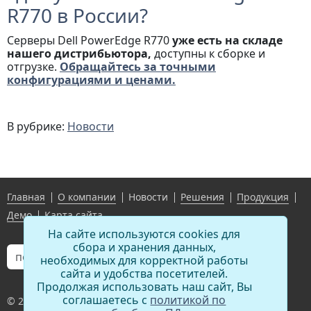
R770 в России?
Серверы Dell PowerEdge R770
уже есть на складе
нашего дистрибьютора,
доступны к сборке и
отгрузке.
Обращайтесь за точными
конфигурациями и ценами.
В рубрике:
Новости
Главная
О компании
Новости
Решения
Продукция
Демо
Карта сайта
На сайте используются cookies для
сбора и хранения данных,
необходимых для корректной работы
сайта и удобства посетителей.
Продолжая использовать наш сайт, Вы
соглашаетесь с
политикой по
© 2011-
2026
,
ООО «Сетевые технологии»