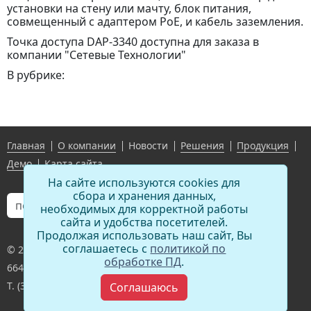
установки на стену или мачту, блок питания,
совмещенный с адаптером PoE, и кабель заземления.
Точка доступа DAP-3340 доступна для заказа в
компании "Сетевые Технологии"
В рубрике:
Главная
О компании
Новости
Решения
Продукция
Демо
Карта сайта
На сайте используются cookies для
сбора и хранения данных,
необходимых для корректной работы
сайта и удобства посетителей.
Продолжая использовать наш сайт, Вы
соглашаетесь с
политикой по
© 2011-
2026
,
ООО «Сетевые технологии»
обработке ПД
.
664081 Иркутск ул.Красноказачья 119 оф 402
Т. (3952) 980-020,
info@seti38.ru
Соглашаюсь