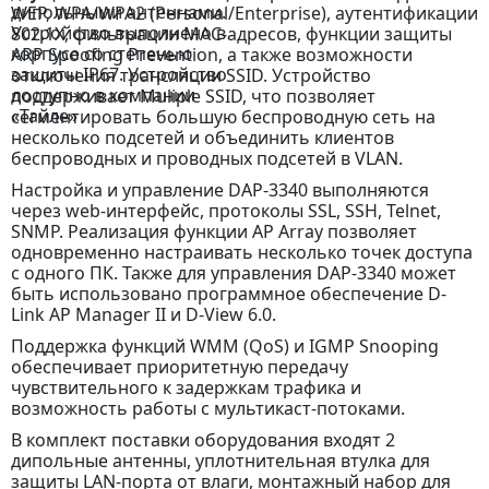
WEP, WPA/WPA2 (Personal/Enterprise), аутентификации
802.1X, фильтрации MAC-адресов, функции защиты
ARP Spoofing Prevention, а также возможности
отключения трансляции SSID. Устройство
поддерживает Muliple SSID, что позволяет
сегментировать большую беспроводную сеть на
несколько подсетей и объединить клиентов
беспроводных и проводных подсетей в VLAN.
Настройка и управление DAP-3340 выполняются
через web-интерфейс, протоколы SSL, SSH, Telnet,
SNMP. Реализация функции AP Array позволяет
одновременно настраивать несколько точек доступа
с одного ПК. Также для управления DAP-3340 может
быть использовано программное обеспечение D-
Link АР Manager II и D-View 6.0.
Поддержка функций WMM (QoS) и IGMP Snooping
обеспечивает приоритетную передачу
чувствительного к задержкам трафика и
возможность работы с мультикаст-потоками.
В комплект поставки оборудования входят 2
дипольные антенны, уплотнительная втулка для
защиты LAN-порта от влаги, монтажный набор для