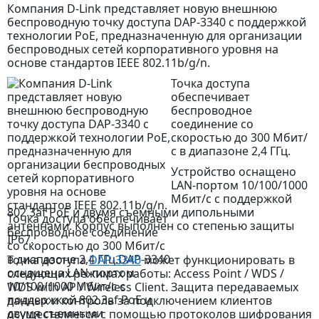
Компания D-Link представляет новую внешнюю
беспроводную точку доступа DAP-3340 с поддержкой
технологии PoE, предназначенную для организации
беспроводных сетей корпоративного уровня на
основе стандартов IEEE 802.11b/g/n.
Точка доступа
обеспечивает
беспроводное
соединение со
скоростью до 300 Мбит/
с в диапазоне 2,4 ГГц.
Устройство оснащено
LAN-портом 10/100/1000
Мбит/с с поддержкой
802.3af PoE и двумя съемными дипольными
антеннами. Корпус выполнен со степенью защиты
IP67.
Точка доступа
DAP-3340
может функционировать в
следующих режимах работы: Access Point / WDS /
WDS with AP / Wireless Client. Защита передаваемых
данных и контроль за подключением клиентов
осуществляется с помощью протоколов шифрования