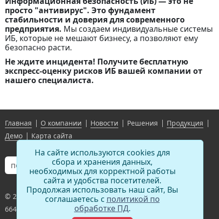
Информационная безопасность (ИБ) — это не
просто "антивирус". Это фундамент
стабильности и доверия для современного
предприятия.
Мы создаем индивидуальные системы
ИБ, которые не мешают бизнесу, а позволяют ему
безопасно расти.
Не ждите инцидента! Получите бесплатную
экспресс-оценку рисков ИБ вашей компании от
нашего специалиста.
Главная
О компании
Новости
Решения
Продукция
Демо
Карта сайта
На сайте используются cookies для
сбора и хранения данных,
необходимых для корректной работы
сайта и удобства посетителей.
Продолжая использовать наш сайт, Вы
© 2011-
2026
,
ООО «Сетевые технологии»
соглашаетесь с
политикой по
обработке ПД
.
664081 Иркутск ул.Красноказачья 119 оф 402